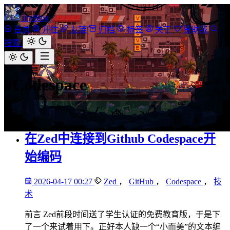
IcyBlog
首页
开往
友链
归档
标签
关于
赞助我
搜索
#Codespace
1 篇
在Zed中连接到Github Codespace开
始编码
2026-04-17 00:27
Zed
，
GitHub
，
Codespace
，
技
术
前言 Zed前段时间送了学生认证的免费教育版，于是下
了一个来试着用下。正好本人缺一个“小而美”的文本编