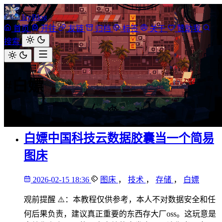
IcyBlog
首页
开往
友链
归档
标签
关于
赞助我
搜索
#白嫖
1 篇
白嫖中国科技云数据胶囊当一个简易
图床
2026-02-15 18:36
图床
，
技术
，
存储
，
白嫖
观前提醒 ⚠️：本教程仅供参考，本人不对数据安全和任
何后果负责，建议真正重要的东西存大厂oss。这玩意是