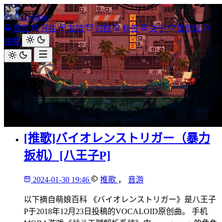
IcyBlog
首页
开往
友链
归档
标签
关于
赞助我
搜索
#推歌
1 篇
[推歌]バイオレンストリガー（暴力
扳机）[八王子P]
2024-01-30 19:46
推歌
，
音游
以下摘自萌娘百科 《バイオレンストリガー》是八王子
P于2018年12月23日投稿的VOCALOID原创曲。 手机