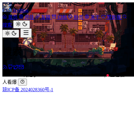
IcyBlog
首页
开往
友链
归档
标签
关于
赞助我
搜索
搜索
3d992db
·
构建于 2026/07/03 17:10:13
·
Bun 1.2.15
|
正在被
-
人看爆
琼ICP备 2024028360号-1