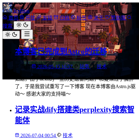
IcyBlog
首页
开往
友链
归档
标签
关于
赞助我
搜索
本博客已完成到Astro的迁移
置顶
2026-05-15 16:57
站务
，
技术
如题，由于hexo的一些历史遗留问题，和疑似过于臃肿
了，于是我尝试重写了一下博客 现在本博客由Astro.js驱
动～ 感谢大家的支持喵～
记录实战dify搭建类perplexity搜索智
能体
2026-07-04 00:54
技术