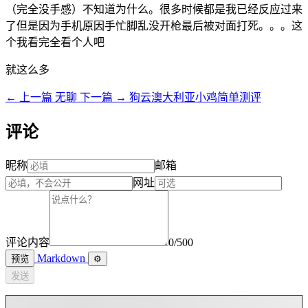
（完全没手感）不知道为什么。很多时候都是我已经反应过来
了但是因为手机原因手忙脚乱没开枪最后被对面打死。。。这
个我看完全看个人吧
就这么多
← 上一篇
无聊
下一篇 →
狗云澳大利亚小鸡简单测评
评论
昵称
邮箱
网址
评论内容
0/500
Markdown
预览
⚙
发送