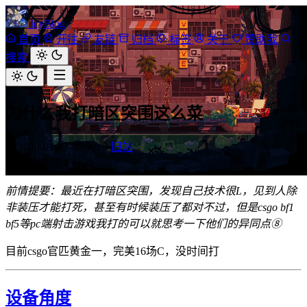
IcyBlog
首页
开往
友链
归档
标签
关于
赞助我
搜索
为什么我打暗区突围这么菜
2023-01-03 00:30
旧站
664
字
4
分钟
前情提要：最近在打暗区突围，发现自己技术很L，见到人除
非装压才能打死，甚至有时候装压了都对不过，但是csgo bf1
bf5等pc端射击游戏我打的可以就思考一下他们的异同点⑧
目前csgo官匹黄金一，完美16场C，没时间打
设备角度