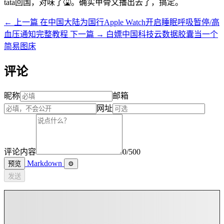
tata回国，对味了🤮。确实甲骨文播出去了，搞定。
← 上一篇
在中国大陆为国行Apple Watch开启睡眠呼吸暂停/高
血压通知完整教程
下一篇 →
白嫖中国科技云数据胶囊当一个
简易图床
评论
昵称
邮箱
网址
评论内容
0/500
Markdown
预览
⚙
发送