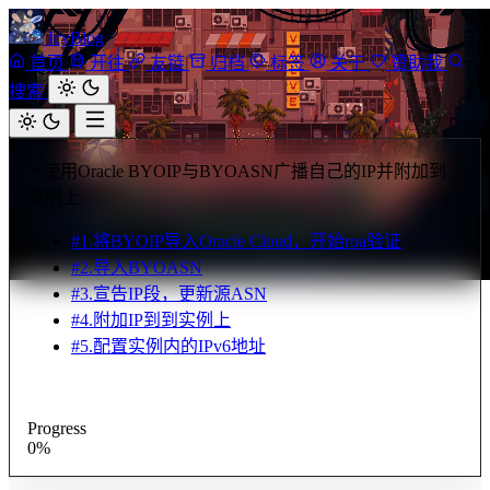
IcyBlog
首页
开往
友链
归档
标签
关于
赞助我
搜索
使用Oracle BYOIP与BYOASN广播自己的IP并附加到
实例上
#
1.将BYOIP导入Oracle Cloud，开始roa验证
#
2.导入BYOASN
#
3.宣告IP段，更新源ASN
#
4.附加IP到到实例上
#
5.配置实例内的IPv6地址
Progress
0%