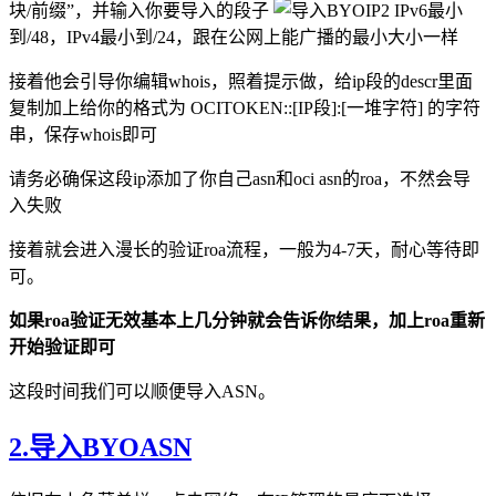
块/前缀”，并输入你要导入的段子
IPv6最小
到/48，IPv4最小到/24，跟在公网上能广播的最小大小一样
接着他会引导你编辑whois，照着提示做，给ip段的descr里面
复制加上给你的格式为 OCITOKEN::[IP段]:[一堆字符] 的字符
串，保存whois即可
请务必确保这段ip添加了你自己asn和oci asn的roa，不然会导
入失败
接着就会进入漫长的验证roa流程，一般为4-7天，耐心等待即
可。
如果roa验证无效基本上几分钟就会告诉你结果，加上roa重新
开始验证即可
这段时间我们可以顺便导入ASN。
2.导入BYOASN